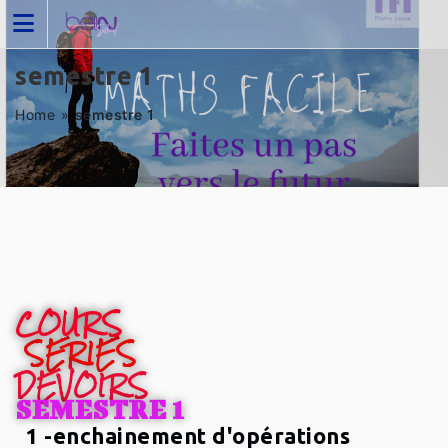
semestre 1
Home
»
semestre 1
COURS
SERIES
DEVOIRS
SEMESTRE 1
1 -enchainement d'opérations