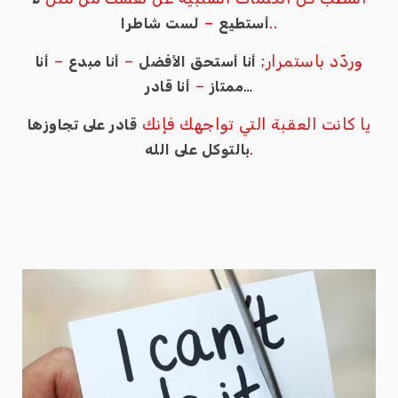
–
..
أستطيع
لست شاطرا
–
–
وردّد باستمرار;
أنا أستحق الأفضل
أنا مبدع
أنا
–
…
ممتاز
أنا قادر
يا كانت العقبة التي تواجهك فإنك
قادر على تجاوزها
.
بالتوكل على الله