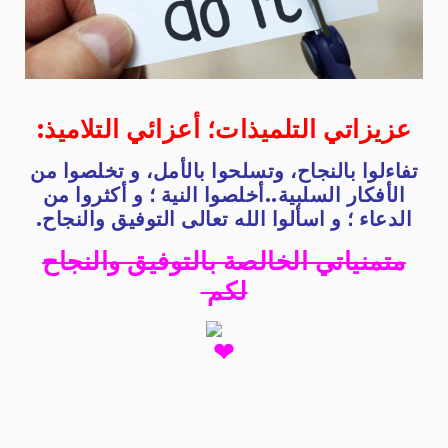
عزيزاتي التلميذات؛ أعزائي التلاميذ:
تفاءلوا بالنجاح، وتسلحوا بالأمل، و تخلصوا من
الأفكار السلبية..أخلصوا النية ؛ و أكثروا من
الدعاء ؛ و اسألوا الله تعالى التوفيق والنجاح.
متمنياتي الخالصة بالتوفيق والنجاح
لكم