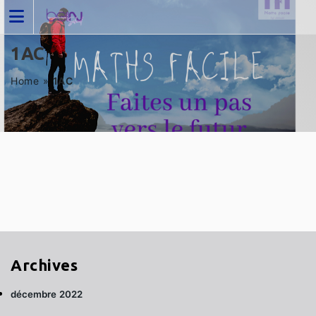
1AC
Home
»
1AC
Archives
décembre 2022